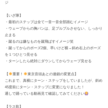
ジ
【いざ隊】
・最初のステップは全て一音一音全部踏むイメージ
・ウェーブからの胸バンは、足プルプルさせない、しっかり
止まる
・蹴るのは嫌なものを蹴飛ばすイメージ笑
・蹴ってからのポーズ2個、早いけど横→斜め右上のポーズ
を１つひとつ見せる
・ターンしたら絶対にダウンしてからウェーブ見せる
【
重要！
東京音頭あとの連鎖の変更点】
これまで、真横にターン・ステップをしていましたが、斜め
45度前にターン・ステップに変更になりました！
通しで踊っている動画見て確認してみてください
【ラス歌】