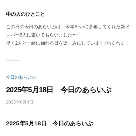
中の人のひとこと
この日の今日のあらいぶは、今年Aliveに参画してくれた新メ
ンバー2人に書いてもらいました〜！
早く2人と一緒に踊れる日を楽しみにしています♪わくわく！
今日のあらいぶ
2025年5月18日 今日のあらいぶ
2025年6月4日
b
/
y
0
K
件
2025年5月18日 今日のあらいぶ
a
の
g
コ