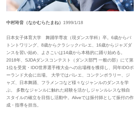
中村玲音（なかむらたまね）
1999/1/18
日本女子体育大学 舞踊学専攻（現ダンス学科）卒。6歳からバ
トントワリング、8歳からクラシックバレエ、16歳からジャズダ
ンスを習い始め、よさこいは14歳から本格的に踊り始める。
2018年、SJDAダンスコンテスト（ダンス部門 一般の部）にて第
1位を受賞・IDO世界選手権大会への出場権を獲得し、同年IDOポ
ーランド大会に出場。 大学ではバレエ、コンテンポラリー、ジ
ャズ、日本舞踊、フラメンコなど様々なジャンルのダンスを学
ぶ。
多数なジャンルに触れた経験を活かしジャンルレスな独自
スタイルの確立を目指し活動中。
Alive
では振付師として振付の作
成・指導を担当。