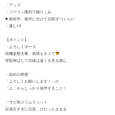
y
ン
・アップ
a
ト
・ソーラン隊列で踊りこみ
m
▶︎曲前半、後半に分けて10回ずつくらい
a
・通し×3
K
a
【ポイント】
t
s
・よろしくポーズ
u
待機姿勢大事。表情もキメて
m
背筋伸ばして目線は遠くを見る感じ
i
・始めの挨拶
「よろしくお願いします！」の
「よ」からしっかり発声すること！
・サビ前スリムフィット
左肩出すぎに注意。ぴたっと止まる