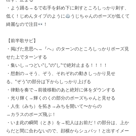
・よう踊る→るで右手を斜め下に刺すところしっかり刺す、
低く！じめんタイプのように
うじちゃんのポーズが低くて
綺麗なので注目
！
【前半歌サビ】
・掲げた意思へ→『へ』のターンのところしっかりポーズ見
せた上でターンする
・集いし→つどい”し”の”し”で絶対止まる！！！！
・想創の→そう、ぞう、それぞれの動きしっかり見せ
る。”ぞう”の部分は下からしっかり上げる
・律動を奏で→前後移動のあと絶対に体をダウンする
・光り輝く→輝くのくの部分のポーズちゃんと見せる
・人生（みち）を拓き→みちを開いて〜からの
→カラスのポーズ飛ぶ！
・いま此の瞬間（とき）を→犯人はお前だ！の部分は、上か
らだと間に合わないので、顔横からシュパッ！と出すイメー