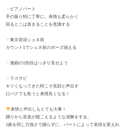
・ピアノパート
手の振り特に丁寧に。表情も柔らかく
回るとこは首きることを意識する
・東京音頭シェネ前
カウント1でシェネ前のポーズ揃える
・連鎖の1拍目はっきり見せよう
・ラスサビ
キツくなってきた時こそ笑顔と声出す
口パクでも歌うと表情良くなる！
表情と声出しもとても大事！
踊りから音楽が聴こえるような演舞をする。
1曲を同じ力強さで踊らずに、パートによって表現を変えれ