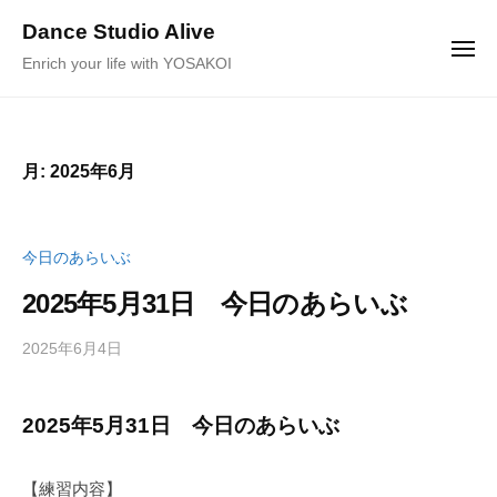
ュ
コ
ー
Dance Studio Alive
ン
メ
Enrich your life with YOSAKOI
ニ
テ
ュ
ー
ン
ツ
へ
月:
2025年6月
ス
キ
ッ
今日のあらいぶ
プ
2025年5月31日 今日のあらいぶ
2025年6月4日
b
/
y
0
K
件
2025年5月31日 今日のあらいぶ
a
の
g
コ
e
メ
【練習内容】