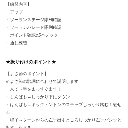
e
メ
【練習内容】
y
ン
・アップ
a
ト
・ソーランステージ隊列確認
m
・ソーランパレード隊列確認
a
・ポイント確認&5本ノック
K
・通し練習
a
t
s
★振り付けのポイント★
u
m
【よさ節のポイント】
i
※よさ節の歌詞に合わせて説明します
・来て→手をまっすぐ出す！
・じんばも→しっかり下にダウン
・ばんばも→キックトントンのステップしっかり踏む！魅せ
る！
・鳴子→ターンからの左手出すところしっかり左手バシッと
出す、止まる