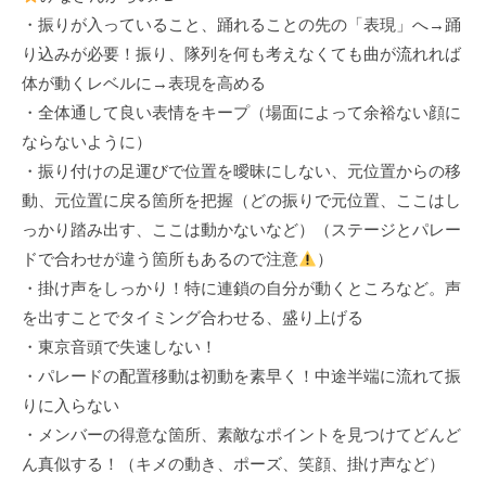
・振りが入っていること、踊れることの先の「表現」へ→踊
り込みが必要！振り、隊列を何も考えなくても曲が流れれば
体が動くレベルに→表現を高める
・全体通して良い表情をキープ（場面によって余裕ない顔に
ならないように）
・振り付けの足運びで位置を曖昧にしない、元位置からの移
動、元位置に戻る箇所を把握（どの振りで元位置、ここはし
っかり踏み出す、ここは動かないなど）（ステージとパレー
ドで合わせが違う箇所もあるので注意
）
・掛け声をしっかり！特に連鎖の自分が動くところなど。声
を出すことでタイミング合わせる、盛り上げる
・東京音頭で失速しない！
・パレードの配置移動は初動を素早く！中途半端に流れて振
りに入らない
・メンバーの得意な箇所、素敵なポイントを見つけてどんど
ん真似する！（キメの動き、ポーズ、笑顔、掛け声など）