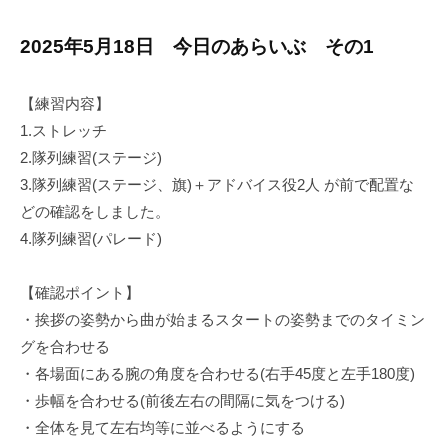
y
0
K
件
2025年5月18日 今日のあらいぶ その1
a
の
g
コ
e
メ
【練習内容】
y
ン
1.ストレッチ
a
ト
2.隊列練習(ステージ)
m
3.隊列練習(ステージ、旗)＋アドバイス役2人 が前で配置な
a
どの確認をしました。
K
4.隊列練習(パレード)
a
t
s
【確認ポイント】
u
・挨拶の姿勢から曲が始まるスタートの姿勢までのタイミン
m
グを合わせる
i
・各場面にある腕の角度を合わせる(右手45度と左手180度)
・歩幅を合わせる(前後左右の間隔に気をつける)
・全体を見て左右均等に並べるようにする