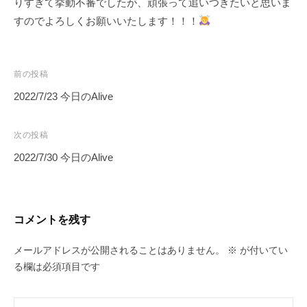
りすぎて挙動不審でしたが、頑張って追いつきたいと思いま
すのでよろしくお願いいたします！！！
投
前の投稿
稿
2022/7/23 今日のAlive
ナ
ビ
次の投稿
ゲ
2022/7/30 今日のAlive
ー
シ
ョ
コメントを残す
ン
メールアドレスが公開されることはありません。
※
が付いてい
る欄は必須項目です