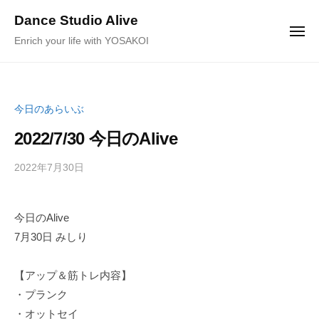
ュ
コ
ー
Dance Studio Alive
ン
メ
Enrich your life with YOSAKOI
ニ
テ
ュ
ー
ン
ツ
へ
今日のあらいぶ
ス
2022/7/30 今日のAlive
キ
ッ
2022年7月30日
b
/
プ
y
0
K
件
今日のAlive
a
の
7月30日 みしり
g
コ
e
メ
y
ン
【アップ＆筋トレ内容】
a
ト
・プランク
m
・オットセイ