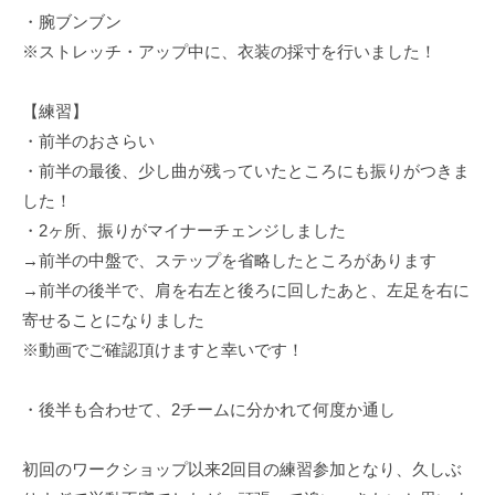
a
・腕ブンブン
K
※ストレッチ・アップ中に、衣装の採寸を行いました！
a
t
【練習】
s
u
・前半のおさらい
m
・前半の最後、少し曲が残っていたところにも振りがつきま
i
した！
・2ヶ所、振りがマイナーチェンジしました
→前半の中盤で、ステップを省略したところがあります
→前半の後半で、肩を右左と後ろに回したあと、左足を右に
寄せることになりました
※動画でご確認頂けますと幸いです！
・後半も合わせて、2チームに分かれて何度か通し
初回のワークショップ以来2回目の練習参加となり、久しぶ