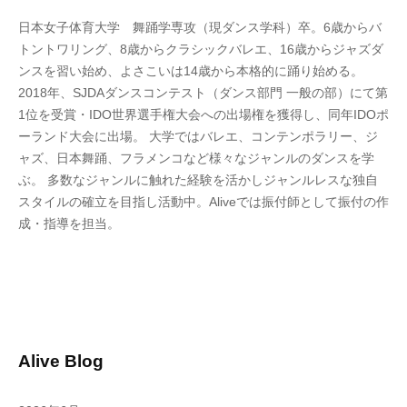
日本女子体育大学 舞踊学専攻（現ダンス学科）卒。6歳からバ
トントワリング、8歳からクラシックバレエ、16歳からジャズダ
ンスを習い始め、よさこいは14歳から本格的に踊り始める。
2018年、SJDAダンスコンテスト（ダンス部門 一般の部）にて第
1位を受賞・IDO世界選手権大会への出場権を獲得し、同年IDOポ
ーランド大会に出場。 大学ではバレエ、コンテンポラリー、ジ
ャズ、日本舞踊、フラメンコなど様々なジャンルのダンスを学
ぶ。
多数なジャンルに触れた経験を活かしジャンルレスな独自
スタイルの確立を目指し活動中。
Alive
では振付師として振付の作
成・指導を担当。
Alive Blog