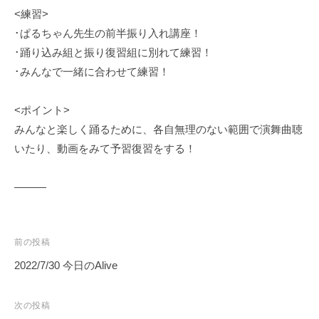
a
<練習>
K
･ぱるちゃん先生の前半振り入れ講座！
a
･踊り込み組と振り復習組に別れて練習！
t
･みんなで一緒に合わせて練習！
s
u
m
<ポイント>
i
みんなと楽しく踊るために、各自無理のない範囲で演舞曲聴
いたり、動画をみて予習復習をする！
———
投
前の投稿
稿
2022/7/30 今日のAlive
ナ
ビ
次の投稿