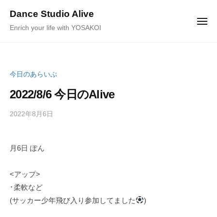
ュ
コ
ー
Dance Studio Alive
ン
メ
Enrich your life with YOSAKOI
ニ
テ
ュ
ー
ン
ツ
へ
今日のあらいぶ
ス
2022/8/6 今日のAlive
キ
ッ
2022年8月6日
b
/
プ
y
0
K
件
月6日 ぽん
a
の
g
コ
e
メ
<アップ>
y
ン
･柔軟など
a
ト
(サッカー少年飛び入り参加してました
)
m