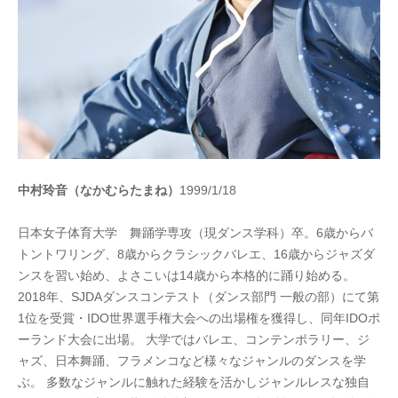
中村玲音（なかむらたまね）
1999/1/18
日本女子体育大学 舞踊学専攻（現ダンス学科）卒。6歳からバ
トントワリング、8歳からクラシックバレエ、16歳からジャズダ
ンスを習い始め、よさこいは14歳から本格的に踊り始める。
2018年、SJDAダンスコンテスト（ダンス部門 一般の部）にて第
1位を受賞・IDO世界選手権大会への出場権を獲得し、同年IDOポ
ーランド大会に出場。 大学ではバレエ、コンテンポラリー、ジ
ャズ、日本舞踊、フラメンコなど様々なジャンルのダンスを学
ぶ。
多数なジャンルに触れた経験を活かしジャンルレスな独自