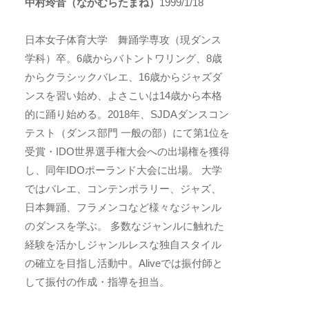
中村玲音（なかむらたまね）
1999/1/18
日本女子体育大学 舞踊学専攻（現ダンス
学科）卒。6歳からバトントワリング、8歳
からクラシックバレエ、16歳からジャズダ
ンスを習い始め、よさこいは14歳から本格
的に踊り始める。2018年、SJDAダンスコン
テスト（ダンス部門 一般の部）にて第1位を
受賞・IDO世界選手権大会への出場権を獲得
し、同年IDOポーランド大会に出場。 大学
ではバレエ、コンテンポラリー、ジャズ、
日本舞踊、フラメンコなど様々なジャンル
のダンスを学ぶ。
多数なジャンルに触れた
経験を活かしジャンルレスな独自スタイル
の確立を目指し活動中。
Alive
では振付師と
して振付の作成・指導を担当。