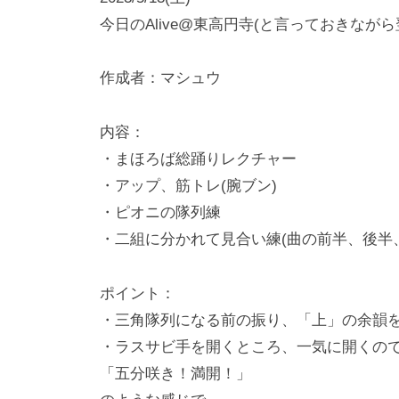
g
コ
今日のAlive@東高円寺(と言っておきながら
e
メ
y
ン
作成者：マシュウ
a
ト
m
内容：
a
・まほろば総踊りレクチャー
K
・アップ、筋トレ(腕ブン)
a
・ピオニの隊列練
t
・二組に分かれて見合い練(曲の前半、後半
s
u
m
ポイント：
i
・三角隊列になる前の振り、「上」の余韻
・ラスサビ手を開くところ、一気に開くの
「五分咲き！満開！」