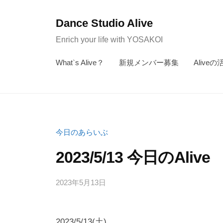
コ
ン
Dance Studio Alive
テ
Enrich your life with YOSAKOI
ン
What`s Alive？
新規メンバー募集
Aliveの
ツ
へ
ス
キ
ッ
今日のあらいぶ
プ
2023/5/13 今日のAlive
2023年5月13日
b
/
y
0
K
件
2023/5/13(土)
a
の