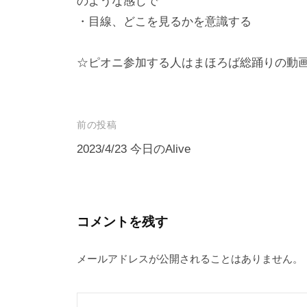
のような感じで
・目線、どこを見るかを意識する
☆ピオニ参加する人はまほろば総踊りの動
投
前の投稿
稿
2023/4/23 今日のAlive
ナ
ビ
ゲ
コメントを残す
ー
メールアドレスが公開されることはありません。
シ
ョ