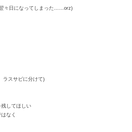
翌々日になってしまった……orz)
、ラスサビに分けて)
を残してほしい
ではなく