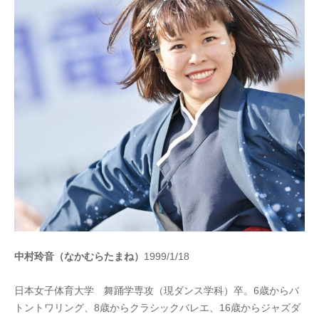
中村玲音（なかむらたまね）
1999/1/18
日本女子体育大学 舞踊学専攻（現ダンス学科）卒。6歳からバ
トントワリング、8歳からクラシックバレエ、16歳からジャズダ