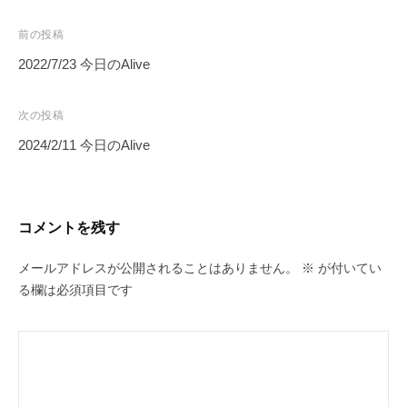
投
前の投稿
稿
2022/7/23 今日のAlive
ナ
ビ
次の投稿
ゲ
2024/2/11 今日のAlive
ー
シ
ョ
コメントを残す
ン
メールアドレスが公開されることはありません。
※
が付いてい
る欄は必須項目です