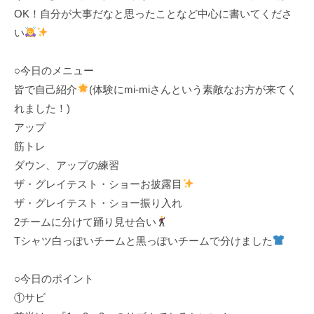
a
OK！自分が大事だなと思ったことなど中心に書いてくださ
K
い
a
t
○今日のメニュー
s
u
皆で自己紹介
(体験にmi-miさんという素敵なお方が来てく
m
れました！)
i
アップ
筋トレ
ダウン、アップの練習
ザ・グレイテスト・ショーお披露目
ザ・グレイテスト・ショー振り入れ
2チームに分けて踊り見せ合い
Tシャツ白っぽいチームと黒っぽいチームで分けました
○今日のポイント
①サビ