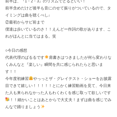
前半は、『1・2・3』のリズムでとるといい！
前半含めだけど後半も音にのせて振りがついているので、タ
イミングは曲を聴くべし♩
②最初からサビ前まで
僕達は歩いているのさ！！えんどー作詞の歌があります、こ
れがほんとに当てはまる。笑
○今日の感想
代表代理のぱるるです
肩書きはつきましたが何ら変わりな
くみんなと『楽しい』瞬間を共に感じられたらと思いま
す！！
今年度初練習
やっっとザ・グレイテスト・ショーをお披露
目できて嬉しい！！！！！とにかく練習動画を見て、今日来
た人も来られなかった人もわくわくを感じ取って欲しいです
！！細かいことはあとからで大丈夫！まずは曲を感じでみ
んなで踊りましょう