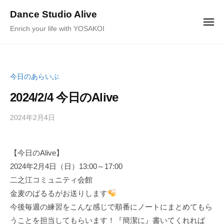
ュ
コ
ー
Dance Studio Alive
ン
メ
Enrich your life with YOSAKOI
ニ
テ
ュ
ー
ン
ツ
へ
今日のあらいぶ
ス
2024/2/4 今日のAlive
キ
ッ
2024年2月4日
b
/
プ
y
0
K
件
【今日のAlive】
a
の
2024年2月4日（日）13:00～17:00
g
コ
e
メ
二之江コミュニティ会館
y
ン
金麦のぱるるがお送りします
a
ト
今後毎週の練習をこんな感じで順番にノートにまとめてもら
m
うことを担当してもらいます！『簡潔に』書いてくれれば