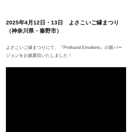
a
K
a
2025年4月12日・13日 よさこいご縁まつり
t
s
（神奈川県・秦野市）
u
m
よさこいご縁まつりにて、『Profound Emotions』の新バー
i
ジョンをお披露目いたしました！