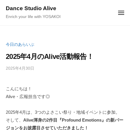
ュ
コ
ー
Dance Studio Alive
ン
メ
Enrich your life with YOSAKOI
ニ
テ
ュ
ー
ン
ツ
へ
今日のあらいぶ
ス
2025年4月のAlive活動報告！
キ
ッ
2025年4月30日
b
/
プ
y
0
K
件
こんにちは！
a
の
Alive・広報担当です◎
g
コ
e
メ
y
ン
2025年4月は、3つのよさこい祭り・地域イベントに参加。
a
ト
そして、
Alive渾身の2作目『Profound Emotions』の新バー
m
ジョンをお披露目させていただきました！