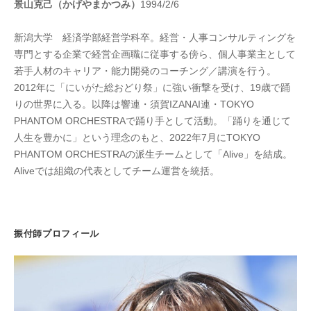
景山克己（かげやまかつみ）
1994/2/6
新潟大学 経済学部経営学科卒。経営・人事コンサルティングを
専門とする企業で経営企画職に従事する傍ら、個人事業主として
若手人材のキャリア・能力開発のコーチング／講演を行う。
2012年に「にいがた総おどり祭」に強い衝撃を受け、19歳で踊
りの世界に入る。以降は響連・須賀IZANAI連・TOKYO
PHANTOM ORCHESTRAで踊り手として活動。「踊りを通じて
人生を豊かに」という理念のもと、2022年7月にTOKYO
PHANTOM ORCHESTRAの派生チームとして「Alive」を結成。
Aliveでは組織の代表としてチーム運営を統括。
振付師プロフィール