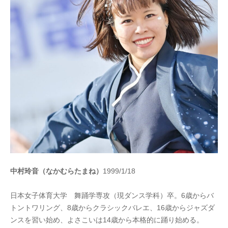
中村玲音（なかむらたまね）
1999/1/18
日本女子体育大学 舞踊学専攻（現ダンス学科）卒。6歳からバ
トントワリング、8歳からクラシックバレエ、16歳からジャズダ
ンスを習い始め、よさこいは14歳から本格的に踊り始める。