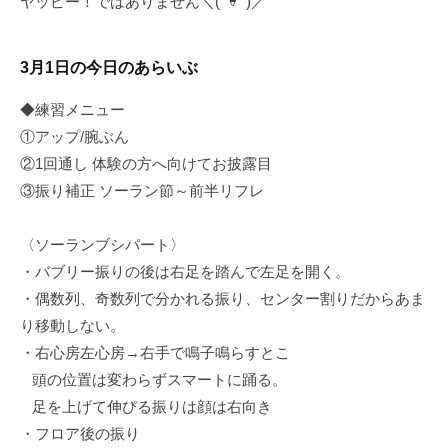
ヤッピー！ではありません＼( ˙ᢦ˙ )／
3月1日の今日のあらいぶ
◆練習メニュー
①アップ/腕ぶん
②1回通し 体験の方へ向けてお披露目
③振り補正 ソーラン節～前半リフレ
〈ソーランブシパート〉
・バブリー振りの後は右足を踏んで左足を開く。
・偶数列、奇数列で分かれる振り、センター割りだからあま
り移動しない。
・右心房左心房→右手で鳴子鳴らすとこ
頭の位置は変わらずスマートに踊る。
足を上げて伸びる振りは顔は右向き
・フロア後の振り