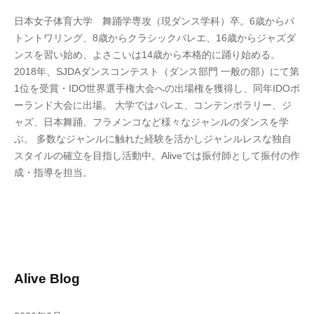
日本女子体育大学 舞踊学専攻（現ダンス学科）卒。6歳からバ
トントワリング、8歳からクラシックバレエ、16歳からジャズダ
ンスを習い始め、よさこいは14歳から本格的に踊り始める。
2018年、SJDAダンスコンテスト（ダンス部門 一般の部）にて第
1位を受賞・IDO世界選手権大会への出場権を獲得し、同年IDOポ
ーランド大会に出場。 大学ではバレエ、コンテンポラリー、ジ
ャズ、日本舞踊、フラメンコなど様々なジャンルのダンスを学
ぶ。
多数なジャンルに触れた経験を活かしジャンルレスな独自
スタイルの確立を目指し活動中。
Alive
では振付師として振付の作
成・指導を担当。
Alive Blog