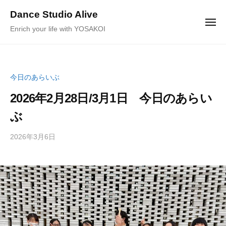
ュ
コ
ー
Dance Studio Alive
ン
メ
Enrich your life with YOSAKOI
ニ
テ
ュ
ー
ン
ツ
へ
今日のあらいぶ
ス
2026年2月28日/3月1日 今日のあらい
キ
ぶ
ッ
プ
2026年3月6日
b
/
y
0
K
件
a
の
g
コ
e
メ
y
ン
a
ト