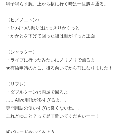
鳴子鳴らす腕、上から横に行く時は一旦胸を通る。
〈ヒノノニトン〉
・1つずつの振りははっきりかくっと
・かかとを下げて回った後は顔がずっと正面
〈シャッター〉
・ライブに行ったみたいにノリノリで踊るよ
★有給申請のとこ、後ろ向いてから前になりました！
〈リフレ〉
・ダブルターンは両足で回るよ
……Alive用語が多すぎるよ、、
専門用語の使いすぎは良くないね、、
これどゆこと？って是非聞いてくださいーー！
④パレードやってみよう