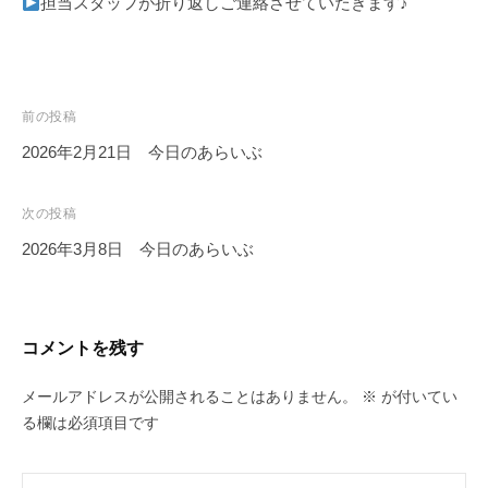
担当スタッフが折り返しご連絡させていたきます♪
投
前の投稿
稿
2026年2月21日 今日のあらいぶ
ナ
ビ
次の投稿
ゲ
2026年3月8日 今日のあらいぶ
ー
シ
ョ
コメントを残す
ン
メールアドレスが公開されることはありません。
※
が付いてい
る欄は必須項目です