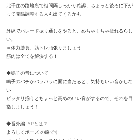
北千住の路地裏で縦間隔しっかり確認、ちょっと後ろに下が
って間隔調整する人も出てくるかも
外練でパレード振り通しをやると、めちゃくちゃ疲れるらし
い。
＝体力勝負、筋トレ頑張りましょう
筋肉は全てを解決する！
◆鳴子の音について
鳴子のバチがバラバラに面に当たると、気持ちいい音がしな
い
ピッタリ揃うとちょっと高めのいい音がするので、それを目
指しましょう！
◆番外編 YPとは？
よろしくポーズ の略です