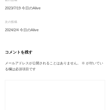
投
前の投稿
稿
2023/7/19 今日のAlive
ナ
ビ
次の投稿
ゲ
2024/2/4 今日のAlive
ー
シ
ョ
コメントを残す
ン
メールアドレスが公開されることはありません。
※
が付いてい
る欄は必須項目です