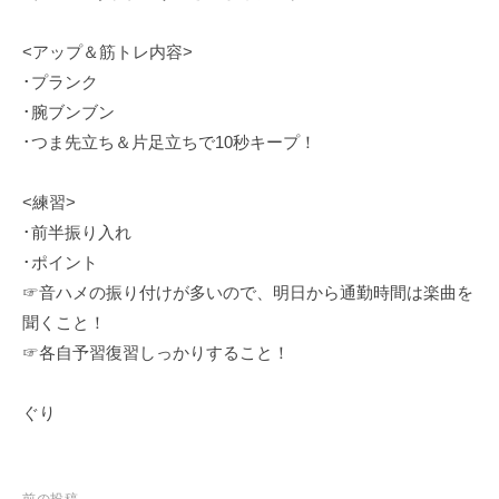
a
K
<アップ＆筋トレ内容>
a
･プランク
t
･腕ブンブン
s
u
･つま先立ち＆片足立ちで10秒キープ！
m
i
<練習>
･前半振り入れ
･ポイント
☞音ハメの振り付けが多いので、明日から通勤時間は楽曲を
聞くこと！
☞各自予習復習しっかりすること！
ぐり