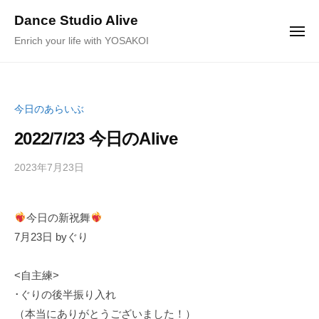
ュ
コ
ー
Dance Studio Alive
ン
メ
Enrich your life with YOSAKOI
ニ
テ
ュ
ー
ン
ツ
へ
今日のあらいぶ
ス
2022/7/23 今日のAlive
キ
ッ
2023年7月23日
b
/
プ
y
0
K
件
今日の新祝舞
a
の
7月23日 byぐり
g
コ
e
メ
y
ン
<自主練>
a
ト
･ぐりの後半振り入れ
m
（本当にありがとうございました！）